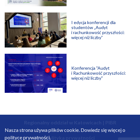
I edycja konferencji dla
studentów „Audyt
i rachunkowość przyszłości:
więcej niż liczby”
Konferencja "Audyt
i Rachunkowość przyszłości:
więcej niż liczby"
Regionalny oddział w Katowicach | PIBR
Nasza strona używa plików cookie. Dowiedz się więcej o
polityce prywatności.
Polityka prywatności